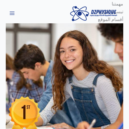
خطي
مهمتنا
لى
تبسيط الفيزياء
لمحتوى
أقسام الموقع