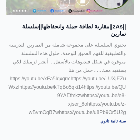
||2As||مقاربة لطاقة جملة وانحفاظها||سلسلة
تمارين
تحتوي السلسلة على مجموعة شاملة من التمارين التدريبية
والتطبيقية للفهم العميق للوحدة، حلول هذه السلسلة
متوفرة في شكل فيديوهات بالأسفل… أنشر لزميلك لكي
يستفيد معك….. حمل من هنا
https://youtu.be/xFa5lqxqrrchttps://youtu.be/_UXjEZu
WxzIhttps://youtu.be/kTqBo5qki14https://youtu.be/QU
9YAEfmkzwhttps://youtu.be/e8-
xjser_8ohttps://youtu.be/z-
wBvmOqB7whttps://youtu.be/u8Pb9Or5U2g
سنة ثانية ثانوي