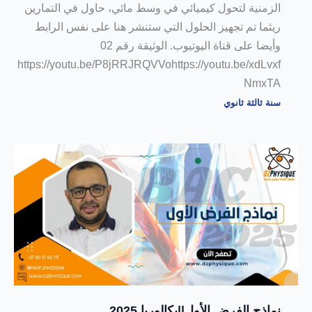
الزمنية لتحول كيميائي في وسط مائي، حاول في التمارين
ريثما تم تجهيز الحلول التي ستنشر هنا على نفس الرابط
وأيضا على قناة اليوتيوب. الوثيقة رقم 02
https://youtu.be/P8jRRJRQVVohttps://youtu.be/xdLvxf
NmxTA
سنة ثالثة ثانوي
نماذج الفرض الأول||بكالوريا 2025