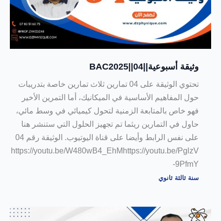
وثيقة أسبوعية||04||BAC2025
تحتوي الوثيقة على 04 تمارين ثلاث تمارين خاصة بتدريبات
حول المفاهيم الأساسية في الميكانيك، أما التمرين الأخير
فهو خاص بالمتابعة الزمنية لتحول كيميائي في وسط مائي،
حاول في التمارين ريثما تم تجهيز الحلول التي ستنشر هنا
على نفس الرابط وأيضا على قناة اليوتيوب. الوثيقة رقم 04
https://youtu.be/W480wB4_EhMhttps://youtu.be/PglzV
-9PfmY
سنة ثالثة ثانوي