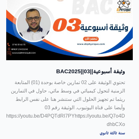
وثيقة أسبوعية||03||BAC2025
تحتوي الوثيقة على 02 تمارين خاصة بوحدة (01) المتابعة
الزمنية لتحول كيميائي في وسط مائي، حاول في التمارين
ريثما تم تجهيز الحلول التي ستنشر هنا على نفس الرابط
وأيضا على قناة اليوتيوب. الوثيقة رقم 03
https://youtu.be/D4PQTdRl7PYhttps://youtu.be/Q7o4D
dhbCXo
سنة ثالثة ثانوي