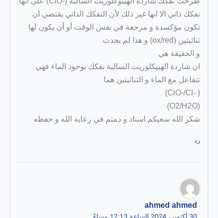
طرحت تفكك شاردة الهيبوكلوريت السالبة (-ClO) على أنها
تفكك ذاتي الا انها غير ذلك لأن التفكك الذاتي يقتضي ان
تكون مؤكسدة و مرجعة في نفس الوقت أو أن يكون لها
ثنائيتين (ox/red) و هذا لم يحدث
و الحقيقة هي
ان شاردة الهييكلوريت السالبة تفكك بوجود الماء فهي
تتفاعل مع الماء و الثنائيتين هما
( -ClO-/Cl)
(O2/H2O)
شكر الله سعيكم استاذ و دمتم في رعاية الله و حفظه
رد
ahmed ahmed
30 أكتوبر، 2024 الساعة 12:13 مساءً