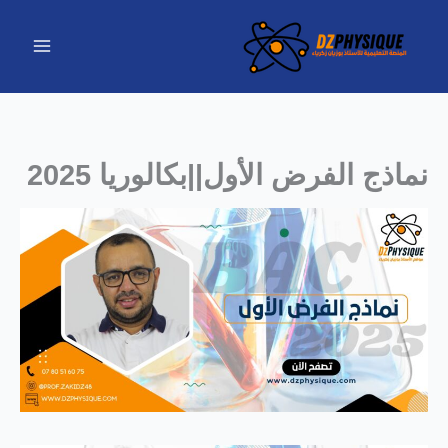
خطي
لى
لمحتوى
نماذج الفرض الأول||بكالوريا 2025