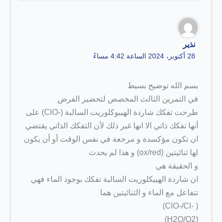
نذير
28 أكتوبر، 2024 الساعة 4:42 مساءً
بسم الله توضيح بسيط
في التمرين الثالث المخصص لتحضير الفرض
طرحت تفكك شاردة الهيبوكلوريت السالبة (-ClO) على
أنها تفكك ذاتي الا انها غير ذلك لأن التفكك الذاتي يقتضي
ان تكون مؤكسدة و مرجعة في نفس الوقت أو أن يكون
لها ثنائيتين (ox/red) و هذا لم يحدث
و الحقيقة هي
ان شاردة الهييكلوريت السالبة تفكك بوجود الماء فهي
تتفاعل مع الماء و الثنائيتين هما
( -ClO-/Cl)
(H2O/O2)