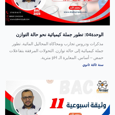
الوحدة04: تطور جملة كيميائية نحو حالة التوازن
مذكرات ودروس تجارب ومحاكاة المحاليل المائية. تطور
جملة كيميائية إلى حالة توازن. التحولات المرفقة بتفاعلات
حمض – أساس. المعايرة الـ pH مترية.
سنة ثالثة ثانوي