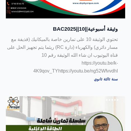
وثيقة أسبوعية||10||BAC2025
تحتوي الوثيقة 10 على تمارين خاصة بالميكانيك (قذيفة مع
مسار دائري) والكهرباء (دارة RC) ريثما يتم تجهيز الحل على
قناة اليوتيوب ان شاء الله الوثيقة رقم 10
https://youtu.be/k-
4K9qov_TYhttps://youtu.be/ng52WfvvdhI
سنة ثالثة ثانوي