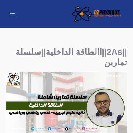
خطي
لى
لمحتوى
||2As||االطاقة الداخلية||سلسلة
تمارين