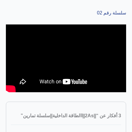
سلسلة رقم 02
3 أفكار عن “||2As||االطاقة الداخلية||سلسلة تمارين”