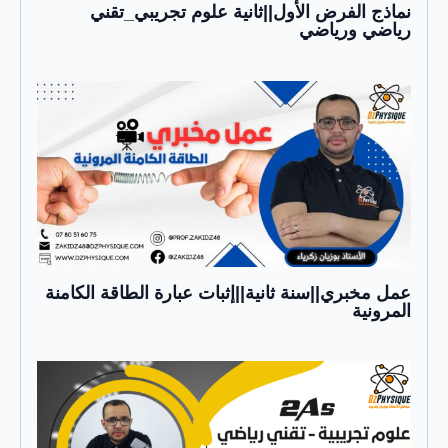
نماذج الفرض الأول||ثانية علوم تجريبي_تقني
رياضي ورياضي
عمل مخبري||سنة ثانية||إثبات عبارة الطاقة الكامنة
المرونية