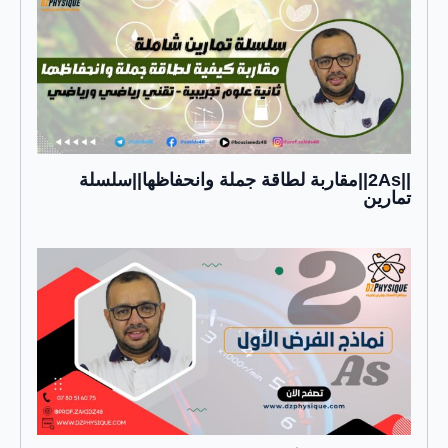
||2As||مقاربة لطاقة جملة وانحفاظها||سلسلة
تمارين