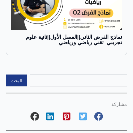
نماذج الفرض الثاني||الفصل الأول||ثانية علوم
تجريبي_تقني رياضي ورياضي
البحث
البحث
مشاركة