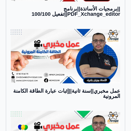
||برمجيات الأساتذة||برنامج
PDF_Xchange_editor||تفعيل 100/100
عمل مخبري||سنة ثانية||إثبات عبارة الطاقة الكامنة
المرونية