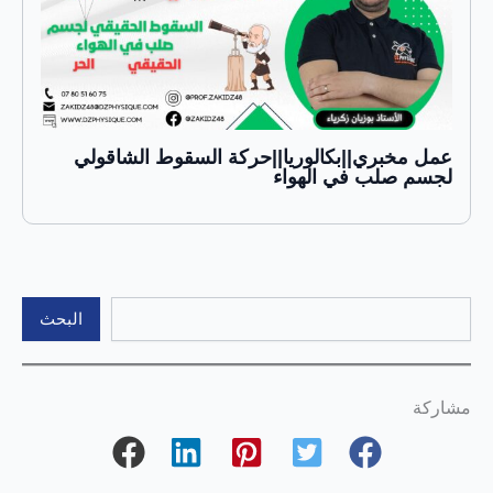
عمل مخبري||بكالوريا||حركة السقوط الشاقولي
لجسم صلب في الهواء
البحث
البحث
مشاركة