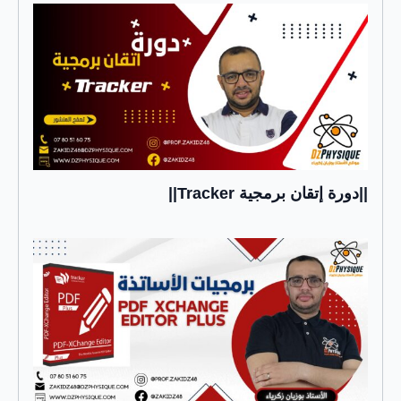
||دورة إتقان برمجية Tracker||