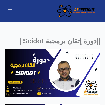
خطي
لى
لمحتوى
||دورة إتقان برمجية Scidot||