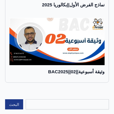
نماذج الفرض الأول||بكالوريا 2025
وثيقة أسبوعية||02||BAC2025
البحث
البحث