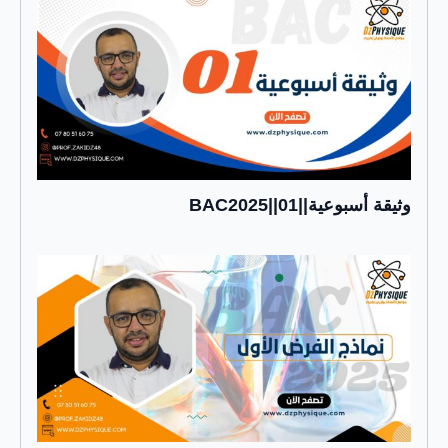
وثيقة أسبوعية||01||BAC2025